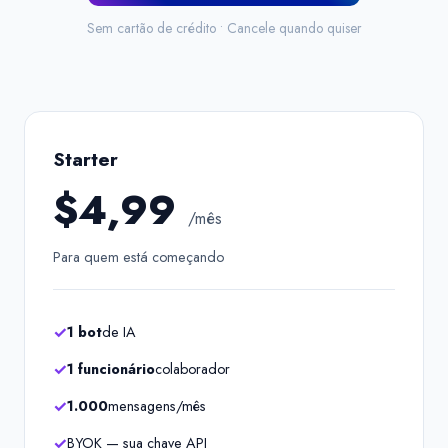
Sem cartão de crédito • Cancele quando quiser
Starter
$4,99
/mês
Para quem está começando
1 bot
de IA
1 funcionário
colaborador
1.000
mensagens/mês
BYOK — sua chave API